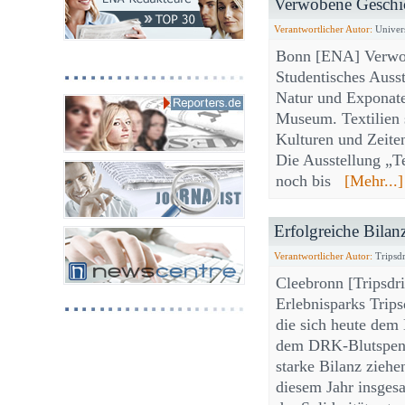
Verwobene Geschi
Verantwortlicher Autor:
Univers
Bonn [ENA] Verwobe
Studentisches Ausst
Natur und Exponat
Museum. Textilien 
Kulturen und Zeite
Die Ausstellung „Te
noch bis
[Mehr...]
Erfolgreiche Bilan
Verantwortlicher Autor:
Tripsdr
Cleebronn [Tripsdri
Erlebnisparks Trips
die sich heute dem
dem DRK-Blutspend
starke Bilanz ziehe
diesem Jahr insges