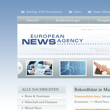
Ständige ENA-Journalisten
Index
Status-Abfra
Startseite
Redaktions-Login
Fotogaler
Rekordhitze in Ma
ALLE NACHRICHTEN
Reise & Tourismus
Verantwortlicher Autor:
Salvator
Kommentar: +++ Mixed News 
Wirtschaft und Finanzen
Mixed News