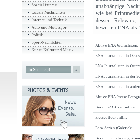
Special interest
unabhängige Nachri
wie bei Printmedie
Lokale Nachrichten
dessen Relevanz,
Internet und Technik
bewerten ENA als N
Auto und Motorsport
Politik
Sport-Nachrichten
Aktive ENA Journalisten:
Kunst, Kultur und Musik
ENA Journalisten in Deuts
ENA Journalisten in Österr
»
ENA Journalisten in der S
ENA Journalisten in ande
Aktive ENA Presse-Fotogr
Berichte/Artikel online:
Pressebilder online:
Foto-Serien (Galerie):
Berichte neu hinzugekom