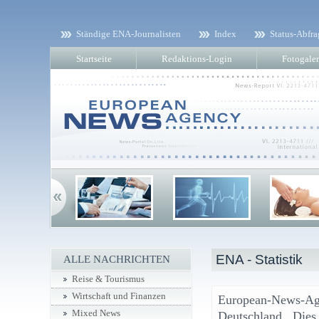
Ständige ENA-Journalisten
Index
Status-Abfra
Startseite
Redaktions-Login
Fotogaler
ENA - Statistik
ALLE NACHRICHTEN
Reise & Tourismus
Wirtschaft und Finanzen
European-News-Ag
Mixed News
Deutschland. Dies 