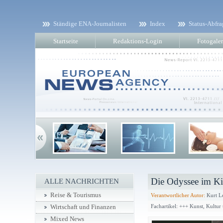
Ständige ENA-Journalisten
Index
Status-Abfra
Startseite
Redaktions-Login
Fotogaler
Die Odyssee im K
ALLE NACHRICHTEN
Reise & Tourismus
Verantwortlicher Autor:
Kurt L
Fachartikel: +++ Kunst, Kultu
Wirtschaft und Finanzen
Mixed News