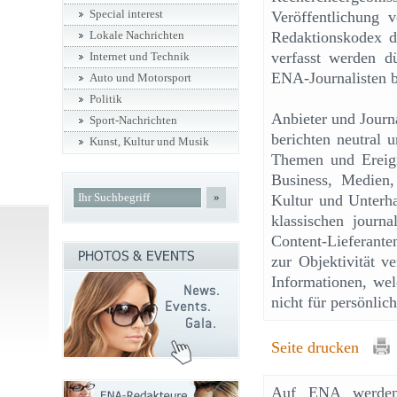
Special interest
Veröffentlichung 
Redaktionskodex d
Lokale Nachrichten
verfasst werden dü
Internet und Technik
ENA-Journalisten b
Auto und Motorsport
Politik
Anbieter und Journ
Sport-Nachrichten
berichten neutral 
Kunst, Kultur und Musik
Themen und Ereigni
Business, Medien, 
»
Kultur und Unterha
klassischen journa
Content-Lieferant
zur Objektivität v
Informationen, wel
nicht für persönli
Seite drucken
Auf ENA werden f