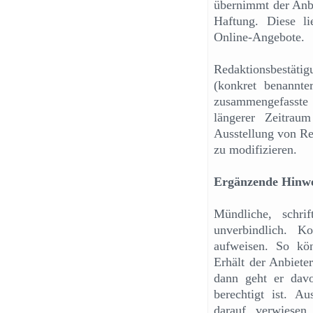
übernimmt der Anbi
Haftung. Diese li
Online-Angebote.
Redaktionsbestätig
(konkret benannte
zusammengefasste
längerer Zeitrau
Ausstellung von Re
zu modifizieren.
Ergänzende Hinwe
Mündliche, schri
unverbindlich. K
aufweisen. So kö
Erhält der Anbiete
dann geht er dav
berechtigt ist. A
darauf verwiesen