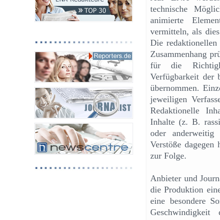
technische Mögli
animierte Eleme
vermitteln, als die
Die redaktionellen
Zusammenhang prüfe
für die Richtigk
Verfügbarkeit der b
übernommen. Einze
jeweiligen Verfass
Redaktionelle Inh
Inhalte (z. B. rass
oder anderweitig 
Verstöße dagegen h
zur Folge.
Anbieter und Journa
die Produktion eine
eine besondere Sor
Geschwindigkeit