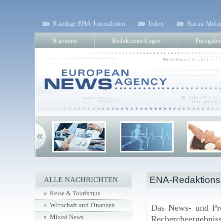
Ständige ENA-Journalisten
Index
Status-Abfra
Startseite
Redaktions-Login
Fotogaler
ENA-Redaktionsk
ALLE NACHRICHTEN
Reise & Tourismus
Wirtschaft und Finanzen
Das News- und Pr
Mixed News
Rechercheergebniss