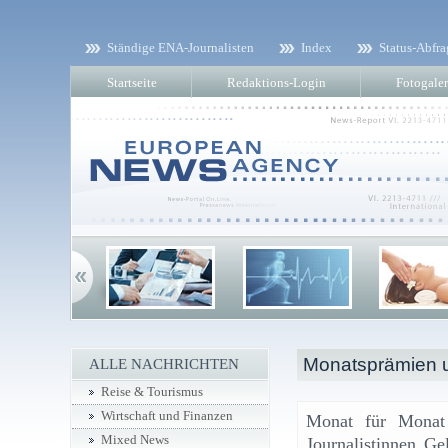
Ständige ENA-Journalisten
Index
Status-Abfra
Startseite
Redaktions-Login
Fotogaler
Monatsprämien u
ALLE NACHRICHTEN
Reise & Tourismus
Wirtschaft und Finanzen
Monat für Monat 
Mixed News
Journalistinnen G