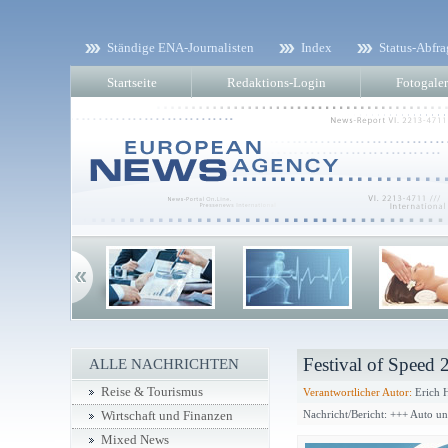
Ständige ENA-Journalisten
Index
Status-Abfra
Startseite
Redaktions-Login
Fotogaler
Festival of Speed 
ALLE NACHRICHTEN
Reise & Tourismus
Verantwortlicher Autor:
Erich 
Nachricht/Bericht: +++ Auto u
Wirtschaft und Finanzen
Mixed News