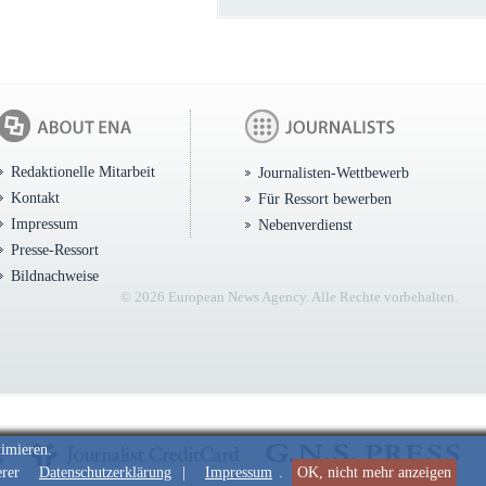
Redaktionelle Mitarbeit
Journalisten-Wettbewerb
Kontakt
Für Ressort bewerben
Impressum
Nebenverdienst
Presse-Ressort
Bildnachweise
© 2026 European News Agency. Alle Rechte vorbehalten.
timieren.
erer
Datenschutzerklärung
|
Impressum
.
OK, nicht mehr anzeigen