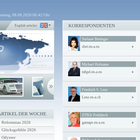
mstag, 08.08.2026 06:42 Uhr
KORRESPONDENTEN
English articles:
Stefanie Bettinger
sbet.en-a.eu
Michael Hofmann
mhpd.en-a.eu
Friedrich S. Lenz
Lenz.en-a.ch
ARTIKEL DER WOCHE
DTKfr Perklitsch
Reformstau 2026
gamape.en-a.eu
Glücksgefühle 2026
Odyssee