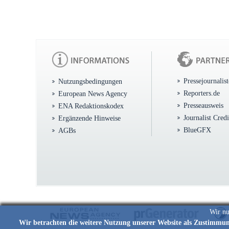
Pressejournalis
Nutzungsbedingungen
Reporters.de
European News Agency
Presseausweis
ENA Redaktionskodex
Journalist Cred
Ergänzende Hinweise
BlueGFX
AGBs
Wir nu
Wir betrachten die weitere Nutzung unserer Website als Zustimmu