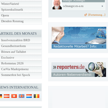
Rüdiger Schnaugst
WinterVarieté
schnaugst.en-a.eu
Spitzenkulinarik
[Fortsetzung...]
Opera
Dresden Renntag
ARTIKEL DES MONATS
Insolvenzzahlen BRD
Gesundheitsreform
Börsen auf Talfahrt
Exclusive
Reformstau 2026
CarVia Marktpräsenz
Sommerfest bei Spock
NEWS INTERNATIONAL