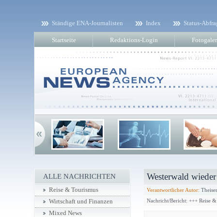
Ständige ENA-Journalisten
Index
Status-Abfra
Startseite
Redaktions-Login
Fotogaler
Westerwald wieder 
ALLE NACHRICHTEN
Reise & Tourismus
Verantwortlicher Autor:
Theisen
Nachricht/Bericht: +++ Reise 
Wirtschaft und Finanzen
Mixed News