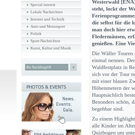
Westerwald [ENA] 
Special interest
steht, lockt der W
Lokale Nachrichten
Ferienprogrammen
Internet und Technik
die selbst für die
Auto und Motorsport
man doch hier etwa
Politik
Fledermäusen, erf
Sport-Nachrichten
genießen. Eine Vi
Kunst, Kultur und Musik
Die Wäller Touren s
einmal nennen. De
Waldfestplatz in R
»
sich vor der Tour 
mit einer blauen Z
Höhenmetern der w
Hauptsächlich best
Besonders schön, d
begehbar sind.
Zu einem Highlight
alle Kinder im Alte
Quizbogen um unter