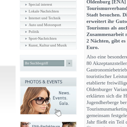
Oldenburg [ENA] 
Special interest
Tourismusverband f
Lokale Nachrichten
Stadt besuchen. 
Internet und Technik
erweitert ihr Gut
Auto und Motorsport
Tourismus als auch
Politik
Zusammenarbeit m
Sport-Nachrichten
2 Nächten, gibt e
Kunst, Kultur und Musik
Euro.
Also eine besonder
80 Akzeptanzstellen
»
Gastronomiebetriebe
touristischer Leistu
etablierte freiwill
Oldenburger Varian
erklärten sich die 
Jugendherberge bere
Tourismusmarketing
gemeinsam festgeleg
Jahr fließt ein Teil