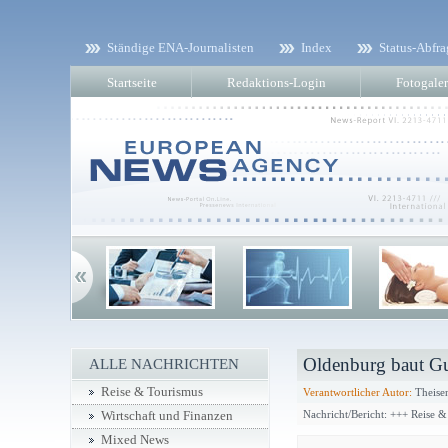
Ständige ENA-Journalisten
Index
Status-Abfra
Startseite
Redaktions-Login
Fotogaler
Oldenburg baut Gu
ALLE NACHRICHTEN
Reise & Tourismus
Verantwortlicher Autor:
Theisen
Nachricht/Bericht: +++ Reise 
Wirtschaft und Finanzen
Mixed News