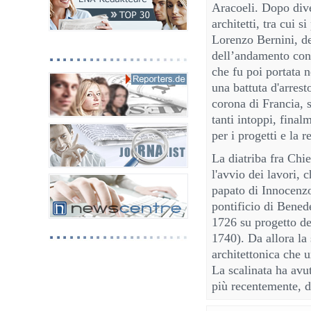
Aracoeli. Dopo dive
architetti, tra cui s
Lorenzo Bernini, de
dell’andamento conc
che fu poi portata n
una battuta d'arrest
corona di Francia, s
tanti intoppi, fina
per i progetti e la r
La diatriba fra Chi
l'avvio dei lavori,
papato di Innocenzo 
pontificio di Benede
1726 su progetto de
1740). Da allora la 
architettonica che u
La scalinata ha avut
più recentemente, d