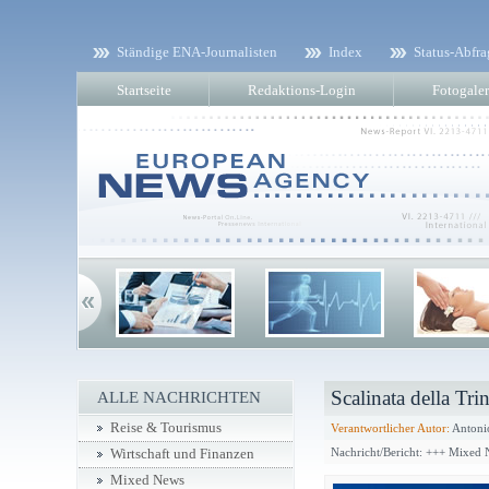
Ständige ENA-Journalisten
Index
Status-Abfra
Startseite
Redaktions-Login
Fotogaler
Scalinata della Tri
ALLE NACHRICHTEN
Reise & Tourismus
Verantwortlicher Autor:
Antonio
Nachricht/Bericht: +++ Mixed
Wirtschaft und Finanzen
Mixed News