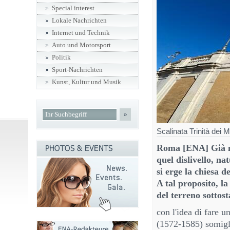
Special interest
Lokale Nachrichten
Internet und Technik
Auto und Motorsport
Politik
Sport-Nachrichten
Kunst, Kultur und Musik
»
Scalinata Trinità dei 
Roma [ENA] Già nel
quel dislivello, na
si erge la chiesa d
A tal proposito, l
del terreno sottost
con l'idea di fare u
(1572-1585) somigli