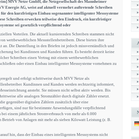
] MVV Netze GmbH, die Netzgesellschaft des Mannheimer
 Energie AG, weist auf aktuell vermehrt auftretende Schreiben
e für den kurzfristigen Einbau sogenannter intelligenter Messsysteme
se Schreiben erwecken teilweise den Eindruck, ein kurzfristiger
systeme sei gesetzlich verpflichtend oder
ziellen Vorteilen. Die aktuell kursierenden Schreiben stammen nicht
n wettbewerblichen Messstellenbetreibern. Diese bieten ihre
 an. Die Darstellung in den Briefen ist jedoch missverständlich und
cherung bei Kundinnen und Kunden führen. Es besteht derzeit keine
olcher Schreiben einen Vertrag mit einem wettbewerblichen
schließen oder einen Einbau intelligenter Messsysteme vornehmen zu
geregelt und erfolgt schrittweise durch MVV Netze als
lenbetreiber. Kundinnen und Kunden werden rechtzeitig informiert,
esseinrichtung ansteht. Sie müssen nicht selbst aktiv werden. Bis
rittweise alle analogen Stromzähler durch digitale Zähler ersetzt.
die gegenüber digitalen Zählern zusätzlich über eine
rfügen, sind nur für bestimmte Anwendungsfälle verpflichtend
 bei einem jährlichen Stromverbrauch von mehr als 6.000
 Betrieb von Anlagen mit mehr als sieben Kilowatt Leistung (z. B.
auf hin, dass der Einbau eines intelligenten Messsystems nicht