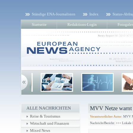
Ständige ENA-Journalisten
Index
Status-Abfra
Startseite
Redaktions-Login
Fotogaler
MVV Netze warnt v
ALLE NACHRICHTEN
Reise & Tourismus
Verantwortlicher Autor:
MVV M
Nachricht/Bericht: +++ Lokale
Wirtschaft und Finanzen
Mixed News