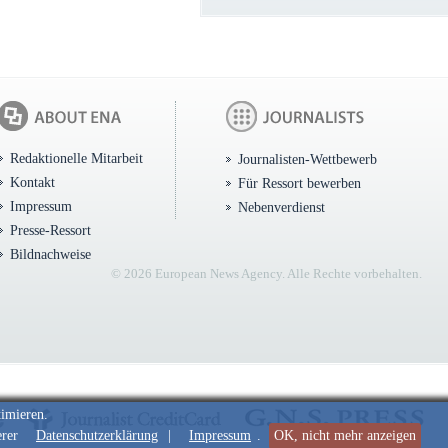
Redaktionelle Mitarbeit
Journalisten-Wettbewerb
Kontakt
Für Ressort bewerben
Impressum
Nebenverdienst
Presse-Ressort
Bildnachweise
© 2026 European News Agency. Alle Rechte vorbehalten.
timieren.
erer
Datenschutzerklärung
|
Impressum
.
OK, nicht mehr anzeigen