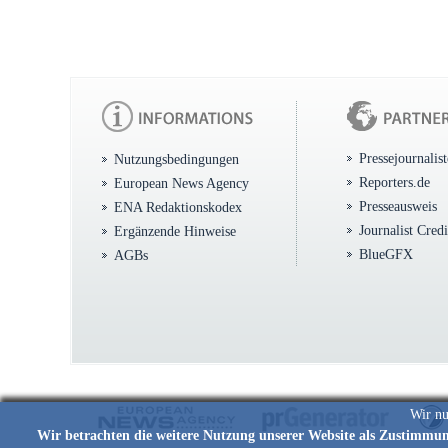
Pressejournalis
Nutzungsbedingungen
Reporters.de
European News Agency
Presseausweis
ENA Redaktionskodex
Journalist Cred
Ergänzende Hinweise
BlueGFX
AGBs
Wir nu
Wir betrachten die weitere Nutzung unserer Website als Zustimmu