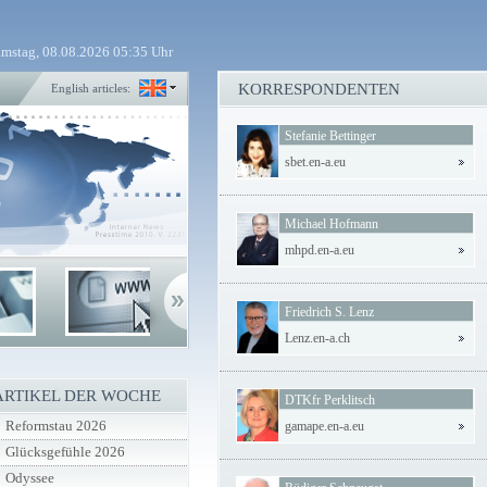
mstag, 08.08.2026 05:35 Uhr
KORRESPONDENTEN
English articles:
Stefanie Bettinger
sbet.en-a.eu
Michael Hofmann
mhpd.en-a.eu
Friedrich S. Lenz
Lenz.en-a.ch
ARTIKEL DER WOCHE
DTKfr Perklitsch
Reformstau 2026
gamape.en-a.eu
Glücksgefühle 2026
Odyssee