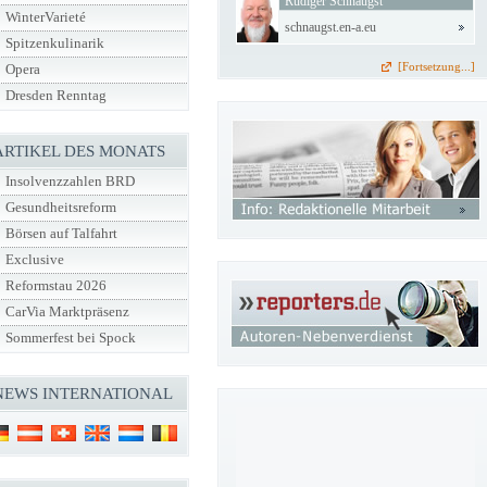
Rüdiger Schnaugst
WinterVarieté
schnaugst.en-a.eu
Spitzenkulinarik
[Fortsetzung...]
Opera
Dresden Renntag
ARTIKEL DES MONATS
Insolvenzzahlen BRD
Gesundheitsreform
Börsen auf Talfahrt
Exclusive
Reformstau 2026
CarVia Marktpräsenz
Sommerfest bei Spock
NEWS INTERNATIONAL