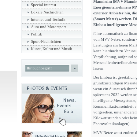
Mannheim [MVV Mannheim
Special interest
Energieunternehmens MVV
Lokale Nachrichten
externer Anbieter hin, di
(Smart Meter) werben. Die
Internet und Technik
Einbau intelligenter Mess
Auto und Motorsport
führe automatisch zu finan
Politik
von MVV Netze, sondern vo
Sport-Nachrichten
Leistungen am freien Markt
Kunst, Kultur und Musik
kann hierdurch zu Verunsi
Verpflichtung, aufgrund s
Messstellenbetreiber abzu
»
lassen.
Der Einbau ist gesetzlich 
grundzuständigen Messstel
wenn ein Austausch ihrer M
spätestens 2032 werden sch
Intelligente Messsysteme, 
Kommunikationseinheit ve
vorgesehen, unter anderem
Kilowattstunden oder beim
Photovoltaikanlagen).
MVV Netze weist zudem dar