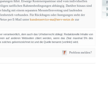
parungen führt. Etwaige Kostenersparnisse sind vom individuellen
eiligen tariflichen Rahmenbedingungen abhängig. Darüber hinaus sind
r häufig mit einem separaten Messstellenvertrag und laufenden
llenbetrieb verbunden. Für Rückfragen oder Anregungen steht der
etze per E-Mail unter
kundenservice-ma@mvv-netze.de
zur
sser verantwortlich, dem auch das Urheberrecht obliegt. Redaktionelle Inhalte von
en auf anderen Webseiten zitiert werden, wenn das Zitat maximal 5% des
solches gekennzeichnet ist und die Quelle benannt (verlinkt) wird.
Problem melden?