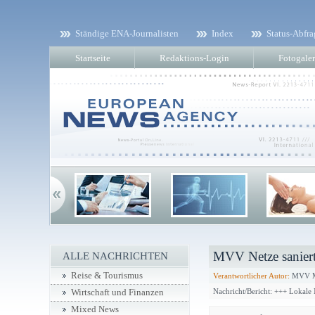
Ständige ENA-Journalisten
Index
Status-Abfra
Startseite
Redaktions-Login
Fotogaler
MVV Netze saniert
ALLE NACHRICHTEN
Reise & Tourismus
Verantwortlicher Autor:
MVV M
Nachricht/Bericht: +++ Lokale
Wirtschaft und Finanzen
Mixed News