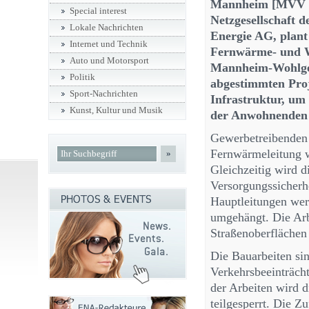
Mannheim [MVV 
Special interest
Netzgesellschaft
Lokale Nachrichten
Energie AG, plant
Internet und Technik
Fernwärme- und W
Auto und Motorsport
Mannheim-Wohlgel
Politik
abgestimmten Proj
Sport-Nachrichten
Infrastruktur, um
Kunst, Kultur und Musik
der Anwohnenden
Gewerbetreibenden l
Fernwärmeleitung w
»
Gleichzeitig wird d
Versorgungssicherh
Hauptleitungen wer
umgehängt. Die Ar
Straßenoberflächen
Die Bauarbeiten sin
Verkehrsbeeinträch
der Arbeiten wird d
teilgesperrt. Die 