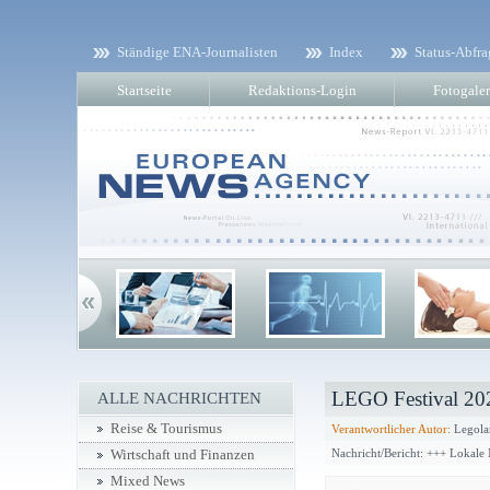
Ständige ENA-Journalisten
Index
Status-Abfra
Startseite
Redaktions-Login
Fotogaler
LEGO Festival 20
ALLE NACHRICHTEN
Reise & Tourismus
Verantwortlicher Autor:
Legola
Nachricht/Bericht: +++ Lokale
Wirtschaft und Finanzen
Mixed News