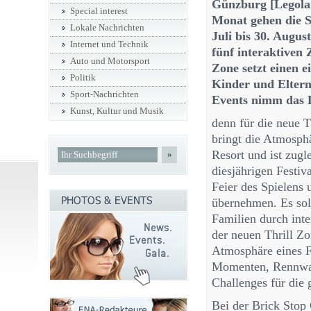
Günzburg [Legolan
Special interest
Monat gehen die S
Lokale Nachrichten
Juli bis 30. Aug
Internet und Technik
fünf interaktiven 
Auto und Motorsport
Zone setzt einen 
Politik
Kinder und Eltern
Sport-Nachrichten
Events nimm das L
Kunst, Kultur und Musik
denn für die neue 
bringt die Atmosp
Resort und ist zugl
»
diesjährigen Festiv
Feier des Spielens
übernehmen. Es soll
Familien durch int
der neuen Thrill Z
Atmosphäre eines 
Momenten, Rennwa
Challenges für die 
Bei der Brick Stop