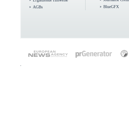
Ergänzende Hinweise
BlueGFX
AGBs
.