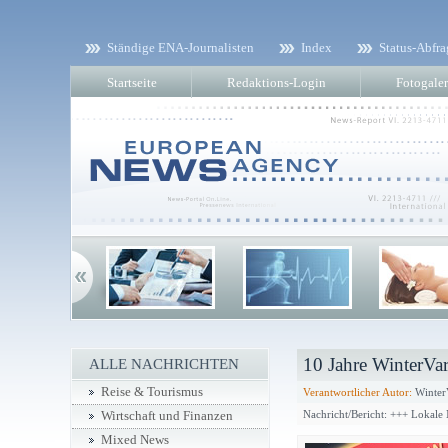
Ständige ENA-Journalisten
Index
Status-Abfra
Startseite
Redaktions-Login
Fotogaler
10 Jahre WinterVar
ALLE NACHRICHTEN
Reise & Tourismus
Verantwortlicher Autor:
WinterV
Nachricht/Bericht: +++ Lokale
Wirtschaft und Finanzen
Mixed News