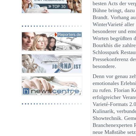
besten Acts der ver
Bühne bringt, dazu
Brandt. Vorhang au
WinterVarieté aller
besonderer und emo
Worten begrüßten di
Bourkhis die zahlr
Schlosspark Restau
Pressekonferenz de
besondere.
Denn vor genau zeh
emotionales Erlebn
zu rufen. Florian 
erfolgreicher Veran
Varieté-Formats 2.
Kulinarik, verbunde
Showtechnik. Geme
Branchenexperten R
neue Maßstäbe setzt