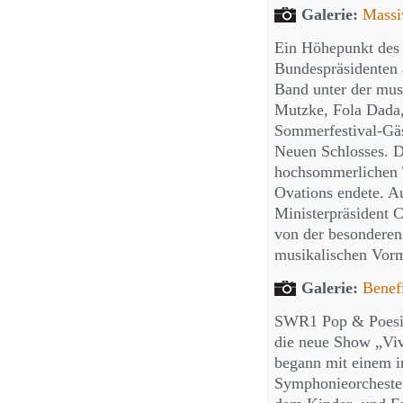
Galerie:
Massi
Ein Höhepunkt des 
Bundespräsidenten
Band unter der mu
Mutzke, Fola Dada,
Sommerfestival-Gäs
Neuen Schlosses. D
hochsommerlichen T
Ovations endete. A
Ministerpräsident 
von der besondere
musikalischen Vorm
Galerie:
Benef
SWR1 Pop & Poesie 
die neue Show „Vi
begann mit einem i
Symphonieorchester