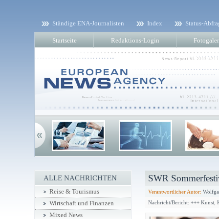
Ständige ENA-Journalisten
Index
Status-Abfra
Startseite
Redaktions-Login
Fotogaler
SWR Sommerfesti
ALLE NACHRICHTEN
Reise & Tourismus
Verantwortlicher Autor:
Wolfga
Nachricht/Bericht: +++ Kunst,
Wirtschaft und Finanzen
Mixed News