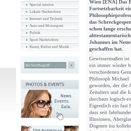
Wien [ENA] Das B
Special interest
Fortsetzbarkeit e
Lokale Nachrichten
Philosophieprofes
Internet und Technik
das Schreckgespen
Auto und Motorsport
schon lange ersch
Politik
alttestamentarisc
Sport-Nachrichten
Johannes im Neue
Kunst, Kultur und Musik
geschaffen hat.
Gewissermaßen ist 
ein immer wieder 
»
verschiedenen Genr
Philosoph Michael 
geworden, der die 
Zeitalters und die 
durchaus logisch-ex
Eigentlich ein fas
dass seit Jahrhunde
Illusionen, Abergl
Dogmen ins kollekt