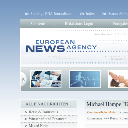
Ständige ENA-Journalisten
Index
Status-Abfra
Startseite
Redaktions-Login
Fotogaler
Michael Hampe "Kr
ALLE NACHRICHTEN
Reise & Tourismus
Verantwortlicher Autor:
Schura
Kommentar: +++ Kunst, Kultu
Wirtschaft und Finanzen
Mixed News