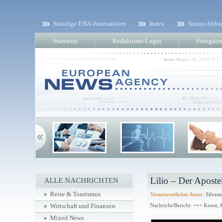
Ständige ENA-Journalisten
Index
Status-Abfra
Startseite
Redaktions-Login
Fotogaler
Lilio – Der Apostel
ALLE NACHRICHTEN
Reise & Tourismus
Verantwortlicher Autor:
Silvest
Nachricht/Bericht: +++ Kunst,
Wirtschaft und Finanzen
Mixed News