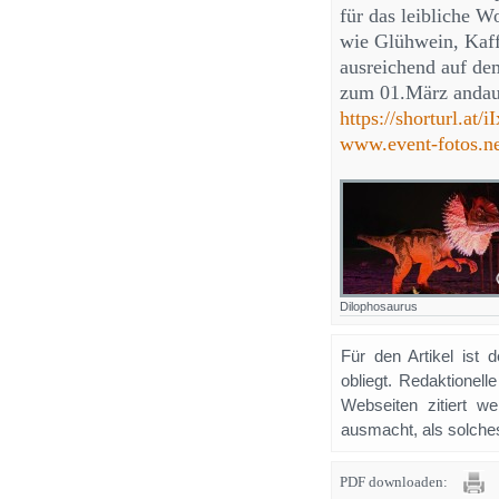
für das leibliche W
wie Glühwein, Kaff
ausreichend auf dem
zum 01.März andaue
https://shorturl.at/i
www.event-fotos.n
Dilophosaurus
Für den Artikel ist 
obliegt. Redaktione
Webseiten zitiert 
ausmacht, als solches
PDF downloaden: