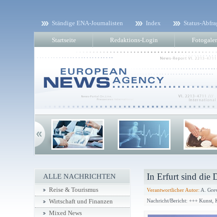
Ständige ENA-Journalisten
Index
Status-Abfra
Startseite
Redaktions-Login
Fotogaler
In Erfurt sind die 
ALLE NACHRICHTEN
Reise & Tourismus
Verantwortlicher Autor:
A. Gre
Nachricht/Bericht: +++ Kunst,
Wirtschaft und Finanzen
Mixed News