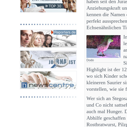
haben seit den Jur
Anziehungskraft und
kennen die Namen d
perfekt ausspreche
Echsenähnlichen Ti
I
l
a
n
Dodo
S
Highlight ist der 
wo sich Kinder scho
kleineren Saurier 
vorstellen, wie sie
Wer sich an Stegos
und Co nicht satts
auch mal Hunger. 
Abhilfe geschaffen
Rostbratwurst, Pilz