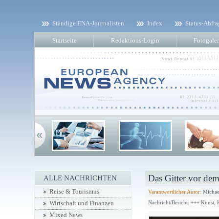
Ständige ENA-Journalisten
Index
Status-Abfra
Startseite
Redaktions-Login
Fotogaler
Das Gitter vor de
ALLE NACHRICHTEN
Reise & Tourismus
Verantwortlicher Autor:
Michae
Nachricht/Bericht: +++ Kunst,
Wirtschaft und Finanzen
Mixed News