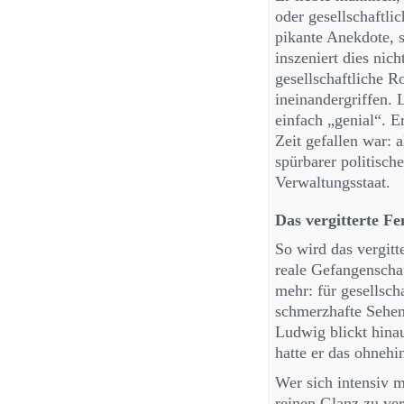
oder gesellschaftli
pikante Anekdote, 
inszeniert dies nic
gesellschaftliche R
ineinandergriffen.
einfach „genial“. E
Zeit gefallen war: a
spürbarer politisch
Verwaltungsstaat.
Das vergitterte Fe
So wird das vergitt
reale Gefangenschaf
mehr: für gesellsch
schmerzhafte Sehen
Ludwig blickt hinau
hatte er das ohnehi
Wer sich intensiv m
reinen Glanz zu ver