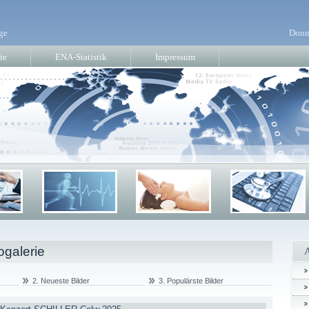
ge
Donn
ie
ENA-Statistik
Impressum
ogalerie
2. Neueste Bilder
3. Populärste Bilder