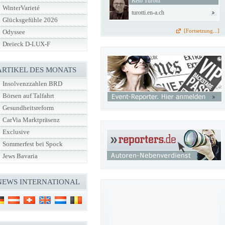
Reto Turotti
WinterVarieté
turotti.en-a.ch
Glücksgefühle 2026
[Fortsetzung...]
Odyssee
Dreieck D-LUX-F
ARTIKEL DES MONATS
Insolvenzzahlen BRD
Börsen auf Talfahrt
Gesundheitsreform
CarVia Marktpräsenz
Exclusive
Sommerfest bei Spock
Jews Bavaria
NEWS INTERNATIONAL