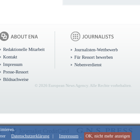
Redaktionelle Mitarbeit
Journalisten-Wettbewerb
Kontakt
Für Ressort bewerben
Impressum
Nebenverdienst
Presse-Ressort
Bildnachweise
© 2026 European News Agency. Alle Rechte vorbehalten.
timieren.
erer
Datenschutzerklärung
|
Impressum
.
OK, nicht mehr anzeigen