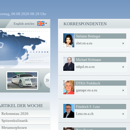
erstag, 06.08.2026 08:28 Uhr
KORRESPONDENTEN
English articles:
Stefanie Bettinger
sbet.en-a.eu
Michael Hofmann
mhpd.en-a.eu
DTKfr Perklitsch
gamape.en-a.eu
ARTIKEL DER WOCHE
Friedrich S. Lenz
Reformstau 2026
Lenz.en-a.ch
Spitzenkulinarik
Metamorphosen