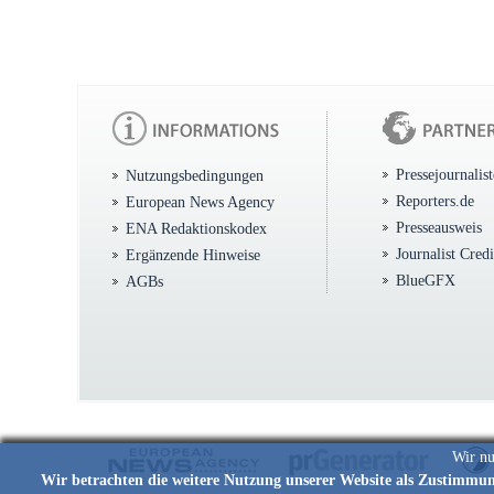
Pressejournalis
Nutzungsbedingungen
Reporters.de
European News Agency
Presseausweis
ENA Redaktionskodex
Journalist Cred
Ergänzende Hinweise
BlueGFX
AGBs
Wir nu
Wir betrachten die weitere Nutzung unserer Website als Zustimmu