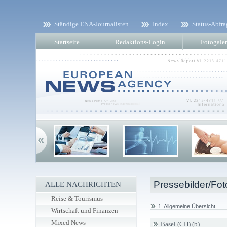
Ständige ENA-Journalisten
Index
Status-Abfra
Startseite
Redaktions-Login
Fotogaler
Pressebilder/Fot
ALLE NACHRICHTEN
Reise & Tourismus
1. Allgemeine Übersicht
Wirtschaft und Finanzen
Mixed News
Basel (CH) (b)