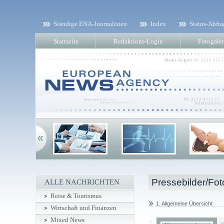
Ständige ENA-Journalisten
Index
Status-Abfra
Startseite
Redaktions-Login
Fotogaler
Pressebilder/Fot
ALLE NACHRICHTEN
Reise & Tourismus
1. Allgemeine Übersicht
Wirtschaft und Finanzen
Mixed News