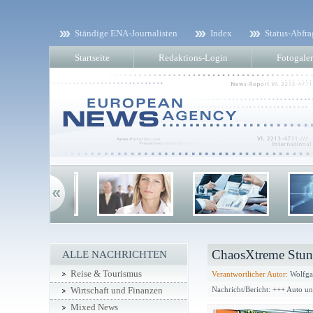
Ständige ENA-Journalisten
Index
Status-Abfra
Startseite
Redaktions-Login
Fotogaler
ChaosXtreme Stu
ALLE NACHRICHTEN
Reise & Tourismus
Verantwortlicher Autor:
Wolfga
Nachricht/Bericht: +++ Auto u
Wirtschaft und Finanzen
Mixed News