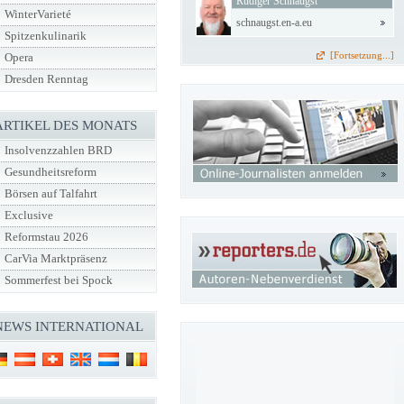
Rüdiger Schnaugst
WinterVarieté
schnaugst.en-a.eu
Spitzenkulinarik
[Fortsetzung...]
Opera
Dresden Renntag
ARTIKEL DES MONATS
Insolvenzzahlen BRD
Gesundheitsreform
Börsen auf Talfahrt
Exclusive
Reformstau 2026
CarVia Marktpräsenz
Sommerfest bei Spock
NEWS INTERNATIONAL