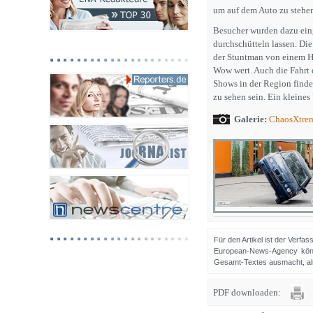
um auf dem Auto zu stehe
Besucher wurden dazu einge
durchschütteln lassen. Die 
der Stuntman von einem Ho
Wow wert. Auch die Fahrt 
Shows in der Region finden
zu sehen sein. Ein kleine
Galerie:
ChaosXtre
Für den Artikel ist der Verfa
European-News-Agency könn
Gesamt-Textes ausmacht, als 
PDF downloaden: