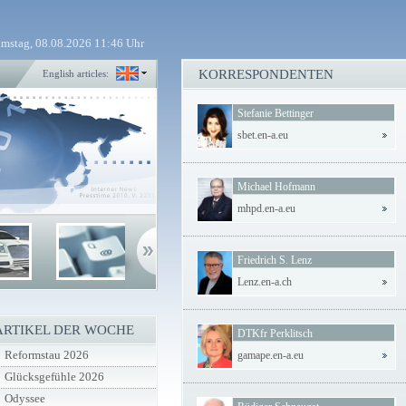
mstag, 08.08.2026 11:46 Uhr
KORRESPONDENTEN
English articles:
Stefanie Bettinger
sbet.en-a.eu
Michael Hofmann
mhpd.en-a.eu
Friedrich S. Lenz
Lenz.en-a.ch
ARTIKEL DER WOCHE
DTKfr Perklitsch
Reformstau 2026
gamape.en-a.eu
Glücksgefühle 2026
Odyssee