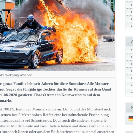
ild: Wolfgang Weichert
ganze Familie lebt seit Jahren für diese Stuntshow. Alle Monster-
aut. Sogar die fünfjährige Tochter durfte ihr Können auf dem Quad
 21.06.2026 gastierte ChaosXtreme in Kornwestheim auf dem
umarkt.
it 700 PS, treibt den Monster-Truck an. Der Sound des Monster-Truck
 seinen fast 2 Meter hohen Reifen eine beeindruckende Erscheinung.
ntteam damit zwei Schrottautos. Doch auch die anderen Showteile
akulär. Mit dem Auto auf zwei Rädern fahren und dabei kurz anhalten.
 Autodach liegen oder aus dem Beifahrerfenster kurz einmal aussteigen