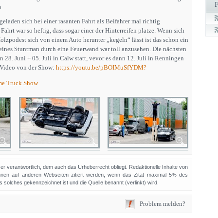
n.
laden sich bei einer rasanten Fahrt als Beifahrer mal richtig
Fahrt war so heftig, dass sogar einer der Hinterreifen platze. Wenn sich
lzpodest sich von einem Auto herunter „kegeln“ lässt ist das schon ein
eines Stuntman durch eine Feuerwand war toll anzusehen. Die nächsten
 28. Juni + 05. Juli in Calw statt, vevor es dann 12. Juli in Renningen
s Video von der Show:
https://youtu.be/pBOIMuSfYDM?
me Truck Show
sser verantwortlich, dem auch das Urheberrecht obliegt. Redaktionelle Inhalte von
en auf anderen Webseiten zitiert werden, wenn das Zitat maximal 5% des
solches gekennzeichnet ist und die Quelle benannt (verlinkt) wird.
Problem melden?