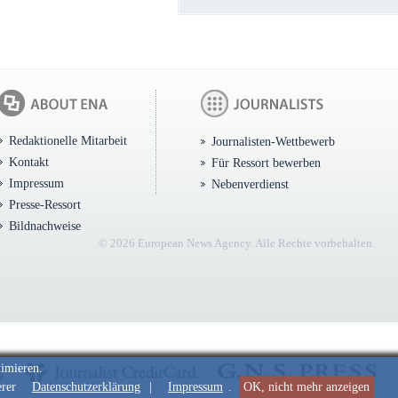
Redaktionelle Mitarbeit
Journalisten-Wettbewerb
Kontakt
Für Ressort bewerben
Impressum
Nebenverdienst
Presse-Ressort
Bildnachweise
© 2026 European News Agency. Alle Rechte vorbehalten.
timieren.
erer
Datenschutzerklärung
|
Impressum
.
OK, nicht mehr anzeigen