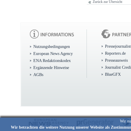
Zurück zur Übersicht
Pressejournalis
Nutzungsbedingungen
Reporters.de
European News Agency
Presseausweis
ENA Redaktionskodex
Journalist Cred
Ergänzende Hinweise
BlueGFX
AGBs
Wir nu
Wir betrachten die weitere Nutzung unserer Website als Zustimmu