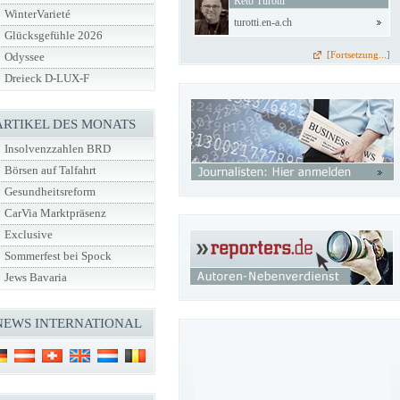
Reto Turotti
WinterVarieté
turotti.en-a.ch
Glücksgefühle 2026
[Fortsetzung...]
Odyssee
Dreieck D-LUX-F
ARTIKEL DES MONATS
Insolvenzzahlen BRD
Börsen auf Talfahrt
Gesundheitsreform
CarVia Marktpräsenz
Exclusive
Sommerfest bei Spock
Jews Bavaria
NEWS INTERNATIONAL