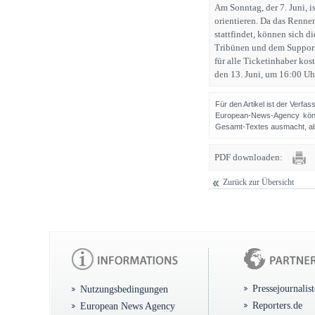
Am Sonntag, der 7. Juni, i
orientieren. Da das Renne
stattfindet, können sich d
Tribünen und dem Support-
für alle Ticketinhaber kos
den 13. Juni, um 16:00 Uh
Für den Artikel ist der Verfa
European-News-Agency könn
Gesamt-Textes ausmacht, als 
PDF downloaden:
Zurück zur Übersicht
Pressejournalis
Nutzungsbedingungen
Reporters.de
European News Agency