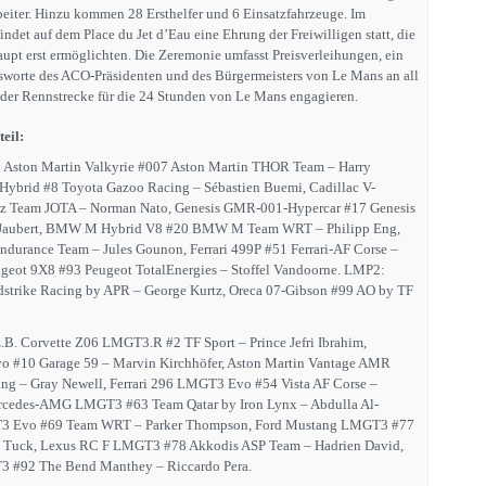
beiter. Hinzu kommen 28 Ersthelfer und 6 Einsatzfahrzeuge. Im
det auf dem Place du Jet d’Eau eine Ehrung der Freiwilligen statt, die
aupt erst ermöglichten. Die Zeremonie umfasst Preisverleihungen, ein
worte des ACO-Präsidenten und des Bürgermeisters von Le Mans an all
s der Rennstrecke für die 24 Stunden von Le Mans engagieren.
eil:
e: Aston Martin Valkyrie #007 Aston Martin THOR Team – Harry
Hybrid #8 Toyota Gazoo Racing – Sébastien Buemi, Cadillac V-
rtz Team JOTA – Norman Nato, Genesis GMR-001-Hypercar #17 Genesis
Jaubert, BMW M Hybrid V8 #20 BMW M Team WRT – Philipp Eng,
ndurance Team – Jules Gounon, Ferrari 499P #51 Ferrari-AF Corse –
eugeot 9X8 #93 Peugeot TotalEnergies – Stoffel Vandoorne. LMP2:
strike Racing by APR – George Kurtz, Oreca 07-Gibson #99 AO by TF
.B. Corvette Z06 LMGT3.R #2 TF Sport – Prince Jefri Ibrahim,
#10 Garage 59 – Marvin Kirchhöfer, Aston Martin Vantage AMR
g – Gray Newell, Ferrari 296 LMGT3 Evo #54 Vista AF Corse –
ercedes-AMG LMGT3 #63 Team Qatar by Iron Lynx – Abdulla Al-
 Evo #69 Team WRT – Parker Thompson, Ford Mustang LMGT3 #77
n Tuck, Lexus RC F LMGT3 #78 Akkodis ASP Team – Hadrien David,
 #92 The Bend Manthey – Riccardo Pera.