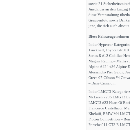
sowie 21 Sicherheitsmitar
Anschluss an den Umzug fin
diese Veranstaltung überh
Gruppenfoto sowie Dankes
jene, die sich auch abseit
Diese Fahrzeuge nehmen t
In der Hypercar-Kategori
Tincknell, Toyota GR010 
Series.R #12 Cadillac He
Magma Racing – Mathys 
Alpine A424 #36 Alpine E
Alessandro Pier Guidi, P
Oreca 07-Gibson #4 Crowd
– Dane Cameron.
In der LMGT3-Kategorie z
McLaren 720S LMGT3 Evo 
LMGT3 #23 Heart Of Racin
Francesco Castellacci, M
Khelaifi, BMW M4 LMGT3
Proton Competition – Be
Porsche 911 GT3 R LMGT3