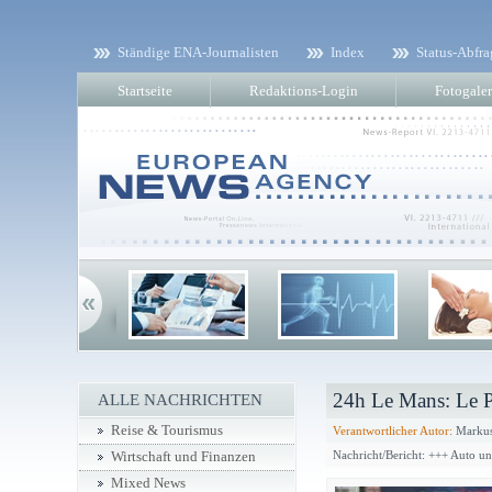
Ständige ENA-Journalisten
Index
Status-Abfra
Startseite
Redaktions-Login
Fotogaler
24h Le Mans: Le P
ALLE NACHRICHTEN
Reise & Tourismus
Verantwortlicher Autor:
Markus
Nachricht/Bericht: +++ Auto u
Wirtschaft und Finanzen
Mixed News