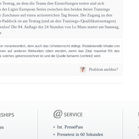
st Testtag, an dem die Teams ihre Einstellungen testen und sich
n der Ligier European Series zwischen den beiden freien Trainings
ie Zuschauer auf einen actionreichen Tag freuen. Der Zugang zu den
Paddock ist am Testtag (und an den Trainings-/Qualifikationstagen)
tenlos! Die 94. Auflage der 24 Stunden von Le Mans startet am Samstag,
r.
sser verantwortlich, dem auch das Urheberrecht obliegt. Redaktionelle Inhalte von
en auf anderen Webseiten zitiert werden, wenn das Zitat maximal 5% des
solches gekennzeichnet ist und die Quelle benannt (verlinkt) wird.
Problem melden?
Int. PressePass
ten
Pressetext in 60 Sekunden