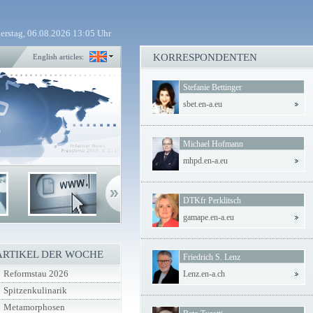
erstag, 06.08.2026 13:05 Uhr
KORRESPONDENTEN
English articles:
Stefanie Bettinger
sbet.en-a.eu
Michael Hofmann
mhpd.en-a.eu
DTKfr Perklitsch
gamape.en-a.eu
ARTIKEL DER WOCHE
Friedrich S. Lenz
Reformstau 2026
Lenz.en-a.ch
Spitzenkulinarik
Metamorphosen