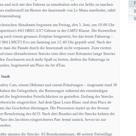
 und sich mit den Fahrern zu unterhalten oder ein Selfie zu machen.
es traditionell im Herzen der Innenstadt von Le Mans stattfindet, zählt
eranstaltung.
echnischen Abnahmen beginnen am Freitag, den 5. Juni, um 10:00 Uhr
mpetition's #43 ORECA 07-Gibson in der LMP2-Klasse. Die Kontrollen
g nach einem genauen Zeitplan fortgesetzt, bis das letzte Fahrzeug –
M4 LMGT3 Evo am Samstag um 12:40 Uhr geprüft wird. Nach der
e man die Parade durch die Innenstadt nicht verpassen. Zum vierten
uf einer überarbeiteten Strecke eine über zwei Kilometer lange Strecke
den Zuschauern noch mehr Spaß zu bieten, drehen die Fahrzeuge in
Runden, beginnend am Place du Jet d'Eau.
 Stadt
Safety Cars, einem Oldtimer und einem Pokalwagen – insgesamt rund 30
 haben die Gelegenheit, die Rennwagen während der einstündigen
nd die begleitenden Feierlichkeiten zu genießen. Entlang der Strecke
rbereiche eingerichtet. Auf dem Quai Louis Blanc und dem Place de
me das Geschehen übertragen. Die Prozession startet an der Avenue
der Rennleitung des ACO. Nach drei Runden auf der Strecke kehren die
lace des Jacobins eingerichtetes Parc fermé zurück, bevor sie zur
werden.
räfte säumen die Strecke: 65 Rennkommissare, 48 weitere Freiwillige