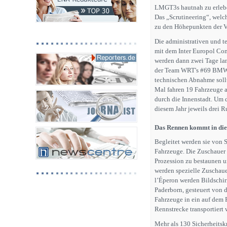
LMGT3s hautnah zu erleben
Das „Scrutineering“, welch
zu den Höhepunkten der V
Die administrativen und t
mit dem Inter Europol Co
werden dann zwei Tage lan
der Team WRT's #69 BMW 
technischen Abnahme sollt
Mal fahren 19 Fahrzeuge a
durch die Innenstadt. Um 
diesem Jahr jeweils drei 
Das Rennen kommt in die
Begleitet werden sie von 
Fahrzeuge. Die Zuschauer
Prozession zu bestaunen u
werden spezielle Zuschaue
l’Éperon werden Bildschir
Paderborn, gesteuert von 
Fahrzeuge in ein auf dem P
Rennstrecke transportiert 
Mehr als 130 Sicherheitsk