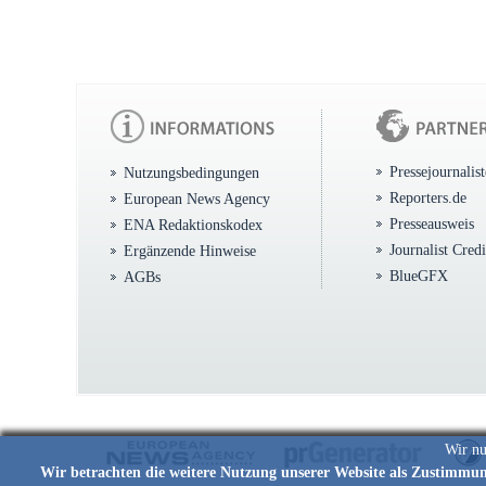
Pressejournalis
Nutzungsbedingungen
Reporters.de
European News Agency
Presseausweis
ENA Redaktionskodex
Journalist Cred
Ergänzende Hinweise
BlueGFX
AGBs
Wir nu
Wir betrachten die weitere Nutzung unserer Website als Zustimmu