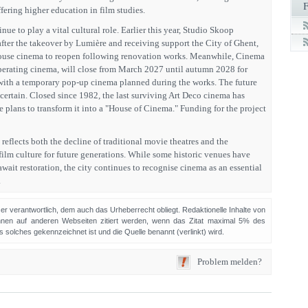
ering higher education in film studies.
ue to play a vital cultural role. Earlier this year, Studio Skoop
fter the takeover by Lumière and receiving support the City of Ghent,
house cinema to reopen following renovation works. Meanwhile, Cinema
operating cinema, will close from March 2027 until autumn 2028 for
with a temporary pop-up cinema planned during the works. The future
ertain. Closed since 1982, the last surviving Art Deco cinema has
te plans to transform it into a "House of Cinema." Funding for the project
reflects both the decline of traditional movie theatres and the
film culture for future generations. While some historic venues have
wait restoration, the city continues to recognise cinema as an essential
.
sser verantwortlich, dem auch das Urheberrecht obliegt. Redaktionelle Inhalte von
en auf anderen Webseiten zitiert werden, wenn das Zitat maximal 5% des
solches gekennzeichnet ist und die Quelle benannt (verlinkt) wird.
Problem melden?