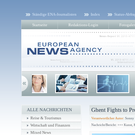
Ständige ENA-Journalisten
Index
Status-Abfra
Startseite
Redaktions-Login
Fotogaler
Ghent Fights to Pr
ALLE NACHRICHTEN
Reise & Tourismus
Verantwortlicher Autor:
Sonny P
Nachricht/Bericht: +++ Kunst,
Wirtschaft und Finanzen
Mixed News