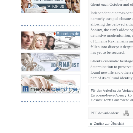
Ghent each October and off
Independent cinemas contin
narrowly escaped closure a
allowing the beloved art
Sphinx, the city's oldest 
extensive modernisation, 
of Cinema Rex remains unc
fallen into disrepair despi
has yet to be secured.
Ghent's cinematic heritage 
determination to preserve 
found new life and others a
part of its cultural identity
Für den Artikel ist der Verfa
European-News-Agency könn
Gesamt-Textes ausmacht, als 
PDF downloaden:
Zurück zur Übersicht