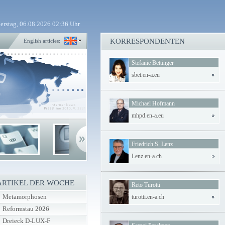
erstag, 06.08.2026 02:36 Uhr
KORRESPONDENTEN
English articles:
Stefanie Bettinger
sbet.en-a.eu
Michael Hofmann
mhpd.en-a.eu
Friedrich S. Lenz
Lenz.en-a.ch
ARTIKEL DER WOCHE
Reto Turotti
Metamorphosen
turotti.en-a.ch
Reformstau 2026
Dreieck D-LUX-F