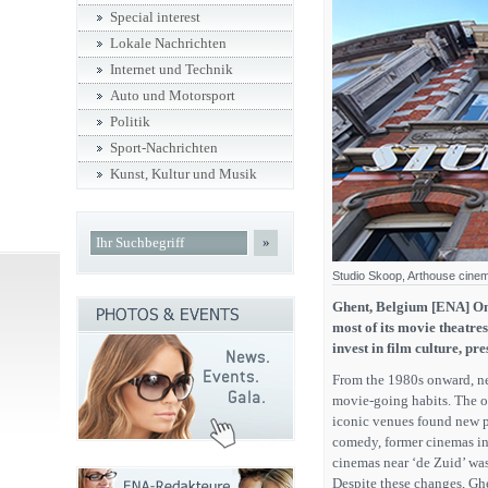
Special interest
Lokale Nachrichten
Internet und Technik
Auto und Motorsport
Politik
Sport-Nachrichten
Kunst, Kultur und Musik
»
Studio Skoop, Arthouse cine
Ghent, Belgium [ENA] On
most of its movie theatres
invest in film culture, pr
From the 1980s onward, n
movie-going habits. The o
iconic venues found new p
comedy, former cinemas in 
cinemas near ‘de Zuid’ wa
Despite these changes, Ghe