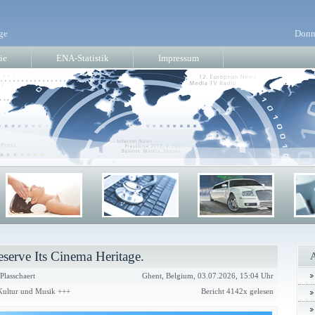
ge
Donn
ie
ENA-Statistik
Impressum
eserve Its Cinema Heritage.
lasschaert
Ghent, Belgium, 03.07.2026, 15:04 Uhr
 Kultur und Musik +++
Bericht 4142x gelesen