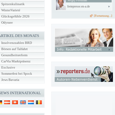
Sergej Perelman
Spitzenkulinarik
freiepresse.en-a.de
WinterVarieté
[Fortsetzung...]
Glücksgefühle 2026
Odyssee
ARTIKEL DES MONATS
Insolvenzzahlen BRD
Börsen auf Talfahrt
Gesundheitsreform
CarVia Marktpräsenz
Exclusive
Sommerfest bei Spock
Jews Bavaria
NEWS INTERNATIONAL