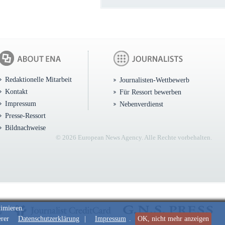
Redaktionelle Mitarbeit
Journalisten-Wettbewerb
Kontakt
Für Ressort bewerben
Impressum
Nebenverdienst
Presse-Ressort
Bildnachweise
© 2026 European News Agency. Alle Rechte vorbehalten.
timieren.
erer
Datenschutzerklärung
|
Impressum
.
OK, nicht mehr anzeigen